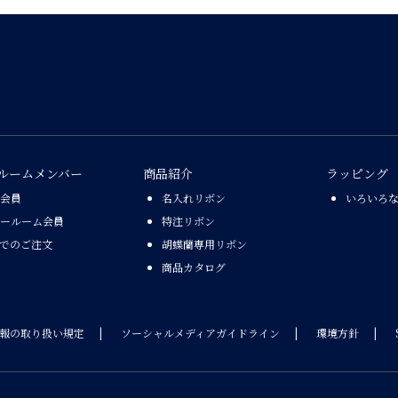
ルームメンバー
商品紹介
ラッピング
会員
名入れリボン
いろいろ
ールーム会員
特注リボン
Xでのご注文
胡蝶蘭専用リボン
商品カタログ
報の取り扱い規定
ソーシャルメディアガイドライン
環境方針