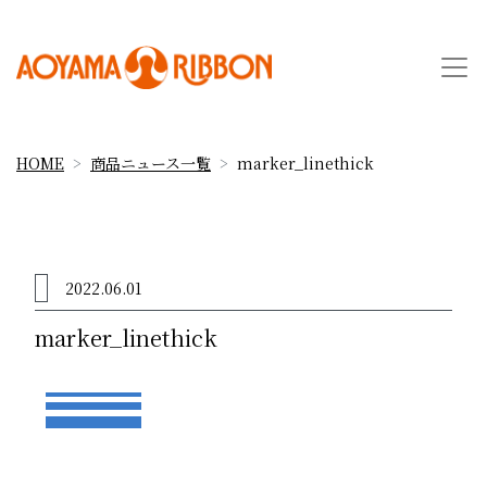
HOME
商品ニュース一覧
marker_linethick
2022.06.01
marker_linethick