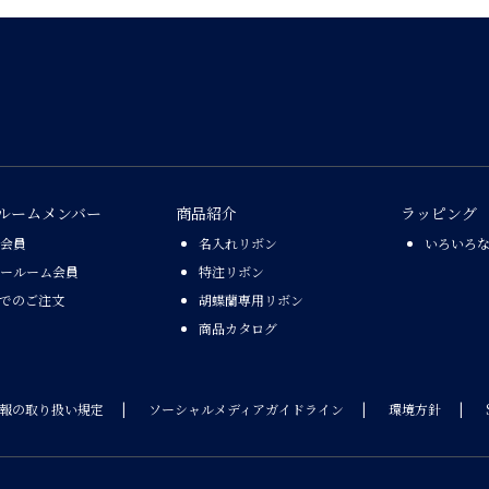
ルームメンバー
商品紹介
ラッピング
会員
名入れリボン
いろいろ
ールーム会員
特注リボン
Xでのご注文
胡蝶蘭専用リボン
商品カタログ
報の取り扱い規定
ソーシャルメディアガイドライン
環境方針