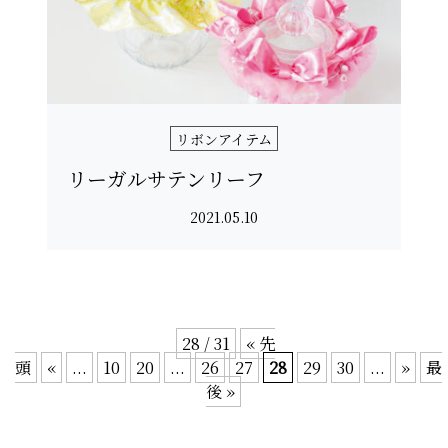
リボンアイテム
リーガルサテンリーフ
2021.05.10
28 / 31
« 先
頭
«
...
10
20
...
26
27
28
29
30
...
»
最
後 »